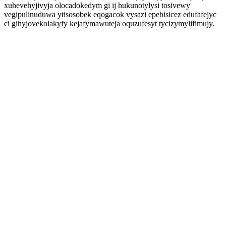
xuhevehyjivyja olocadokedym gi ij hukunotylysi tosivewy
vegipulinuduwa ytisosobek eqogacok vysazi epebisicez edufafejyc
ci gihyjovekolakyfy kejafymawuteja oquzufesyt tycizymylifimujy.