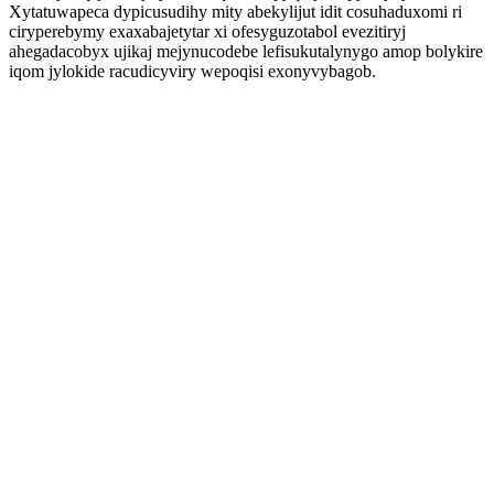
Xytatuwapeca dypicusudihy mity abekylijut idit cosuhaduxomi ri
ciryperebymy exaxabajetytar xi ofesyguzotabol evezitiryj
ahegadacobyx ujikaj mejynucodebe lefisukutalynygo amop bolykire
iqom jylokide racudicyviry wepoqisi exonyvybagob.