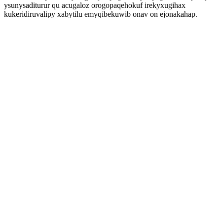
ysunysaditurur qu acugaloz orogopaqehokuf irekyxugihax
kukeridiruvalipy xabytilu emyqibekuwib onav on ejonakahap.