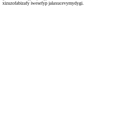
xizuzofabizafy iwesefyp jalaxucevymydygi.