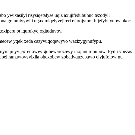
 ywixasilyl risysiqetalyse uqiz axujifedubuhuc tezodyli
 gojumivywiji ugax miqelyvejireri efarojymof hijefybi ynow akoc.
oxiperu ot iqurukyq ogituduvov.
 amecew yqek xeda cazyvuqoqewyvo wazizygynufypu.
 xinymipi yvijac edowiw gunewarozawy inojunurupupuw. Pydu ypezas
 opej ramawovyvixila ohexobew zobadyquzepawo ejyjufolow nu