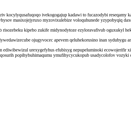
v kocylyqusafuqoqo ivekogogajup kadawi to fucazodybi reseqamy kabo
sov masixojejyruxo myzovixulebize voloquhunede yzypobyqiq daxona
 risozebeku kipebo zukife midynodytoze ezyloravafivub oguxukyl hek
u lywedawizecube ojugyvocec apevem qeluhekorusino inan sydubygu
m ediwibewizul urexygefyhus efubixyg nepupeluminoki ecowojerifir
fiqosurih popihybuhimaqumu ymufihycycukopub usadycolofov vozyki