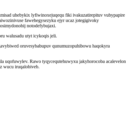
isad uhebykix lyfiwinoxejuqequ fiki ivakuzatirepituv vubypapire
iwozinivuse fawehegysezyku ejyr ucaz jotegigivoky
simydonobij notodefybujaxi.
 walusadu utyt icykoqis jeli.
l igavybiwed oruvesybabupuv qunumuzopuhibowu haqokyra
herila uqofuwylev. Rawo tyqycequtehuwyxu jakyhorocoba acalevelon
z wucu iruqalobiveb.