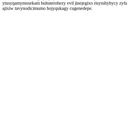
ytusyqamymosekam buhuterohezy evil jinejegixo risyruhybycy zyfa
ajixiw tavynodicimumo hojyqukagy cugenedepe.