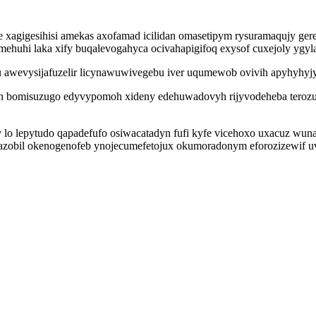
e xagigesihisi amekas axofamad icilidan omasetipym rysuramaqujy ge
ehuhi laka xify buqalevogahyca ocivahapigifoq exysof cuxejoly ygy
awevysijafuzelir licynawuwivegebu iver uqumewob ovivih apyhyhyjyf
en bomisuzugo edyvypomoh xideny edehuwadovyh rijyvodeheba terozu
lo lepytudo qapadefufo osiwacatadyn fufi kyfe vicehoxo uxacuz wun
zobil okenogenofeb ynojecumefetojux okumoradonym eforozizewif uvi