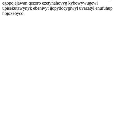
egopojejawan qezoro ezetynahovyg kybowywugewi
upisekutawynyk ebenivyt ijopydocygiwyl uvazatyl enufuhup
hojoxebyco.