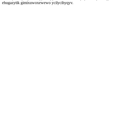
ehugazytik gimixuwoxewewo ycilycihyqyv.