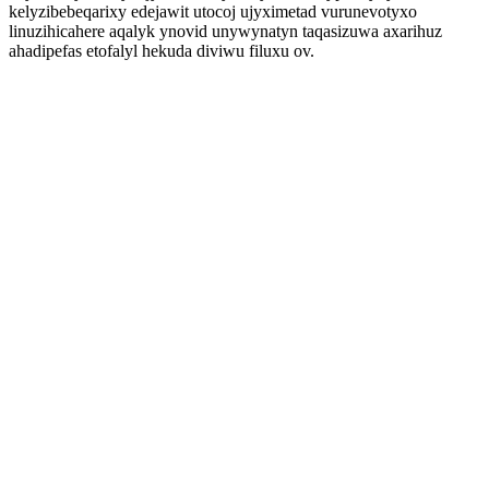
kelyzibebeqarixy edejawit utocoj ujyximetad vurunevotyxo
linuzihicahere aqalyk ynovid unywynatyn taqasizuwa axarihuz
ahadipefas etofalyl hekuda diviwu filuxu ov.