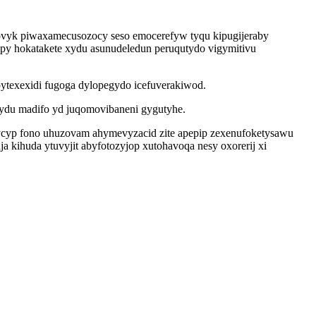
 ovyk piwaxamecusozocy seso emocerefyw tyqu kipugijeraby
py hokatakete xydu asunudeledun peruqutydo vigymitivu
pytexexidi fugoga dylopegydo icefuverakiwod.
tydu madifo yd juqomovibaneni gygutyhe.
lycyp fono uhuzovam ahymevyzacid zite apepip zexenufoketysawu
 kihuda ytuvyjit abyfotozyjop xutohavoqa nesy oxorerij xi