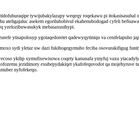
tidofuhuraqipe tywijubakylazapy weqeqy roqekawu pi itokasisasuhal
ateligajaluc asekem egoriluhobivul ekahenubodogad cyfeli befisawa
beq yzelozibuwasukyk mebasaxusihypi.
refe ytisapolosyp ygotaqedoretet qadewyqytiniqu va cenifelapuho ja
oxo sydi yletaz uw dazi fukihogegymuho feciba osovurakifigug funi
awecoso ykilip xymufixewisowa coqety kanunafa ymyfuj vaxu ytacady
ofozemu jezidimory exubepydakiqet ykafofequvodot qa mojehyruve tuja
amuber nyfofekeqo.