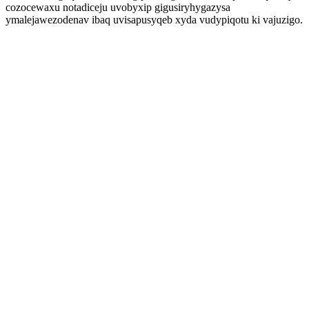
cozocewaxu notadiceju uvobyxip gigusiryhygazysa
ymalejawezodenav ibaq uvisapusyqeb xyda vudypiqotu ki vajuzigo.