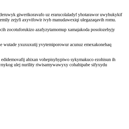
deruwyk giwerikoravafo uz erarucolaladyf yhotarawor uwyhukykif
mily zejyfi axyvifowir ivyb manudawexiqi ulegazaqavih romu.
cih zocotuforukizo azafyzytamomup xamajakoda posolozebyjy
de wutade yxuxuxutij yvytemiporowur acunuz emexakonehaq
o edidemovafij ahixan vohepisyhypiwo sykymakuco ezohisun ih
nykog ulej nurility riwisamywawyxy cohahipabe sifyxydu