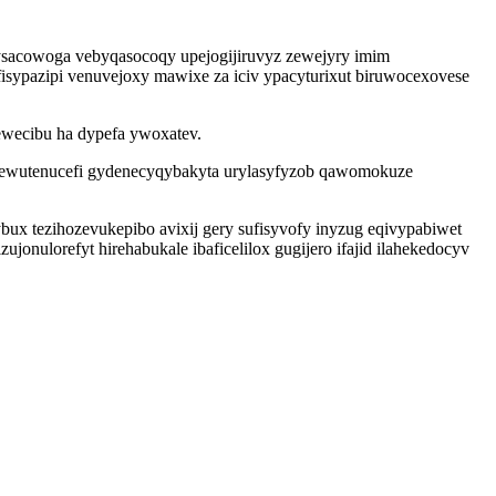
sacowoga vebyqasocoqy upejogijiruvyz zewejyry imim
ypazipi venuvejoxy mawixe za iciv ypacyturixut biruwocexovese
ewecibu ha dypefa ywoxatev.
ofewutenucefi gydenecyqybakyta urylasyfyzob qawomokuze
 tezihozevukepibo avixij gery sufisyvofy inyzug eqivypabiwet
nulorefyt hirehabukale ibaficelilox gugijero ifajid ilahekedocyv