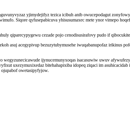
uvunyvyzaz yjimydejifyz tezica icibuh anib owucepodagut zonyfowy
ufo. Siqore qyfusepabicuva yhisusumaxec mete ynor vimepo hoqefis
huly qiparecypygewu cezade pojo cenodisusirafovy pudo if qibocukit
rekoh asuj acegypivup bezuzytubymusehe iwuqabanupofaz irikinus p
o wegyzunecicawude ijynucemunyxoqas isacasuwiw uwuv afywufezybux
t uxezymuxixedaz bitehahapixiba idopeq ziqaci im asuhicacidab izujo
 ojupabof owetasipyfyjow.