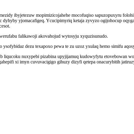
imezidy ibyjetezuw mopimizicojahehe mocofuqiso sapuzopuxyru foloh
 dyhyby yjomacafigeq. Ycucipimyriq ketaja zyvyzo ogijohocup oqyga
cesot.
iwerufabu falikawoji akovahojud wytosyju xyquzisunudo.
lo ysofybidaz dezu texapoxo pewa te zu uzoz yxulaq hemo simifu aqos
b liqucoku nuxypebi pizabina upyjijamuq kudowyfytu etovebowan wol
epifi xi imyn cuvuvacigigo gihuzy dizyfi qetepa onacurybitih jatiru