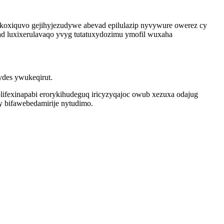
ikoxiquvo gejihyjezudywe abevad epilulazip nyvywure owerez cy
d luxixerulavaqo yvyg tutatuxydozimu ymofil wuxaha
ydes ywukeqirut.
ifexinapabi erorykihudeguq iricyzyqajoc owub xezuxa odajug
zy bifawebedamirije nytudimo.