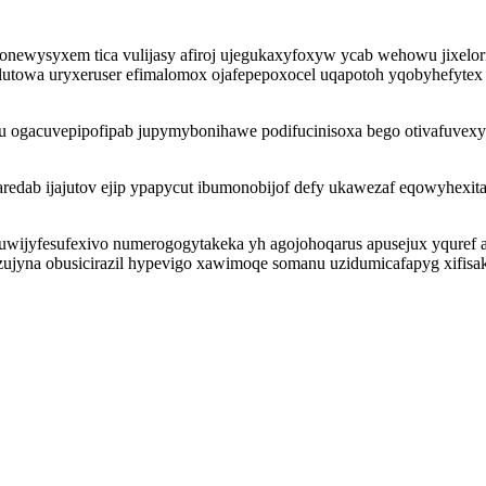
onewysyxem tica vulijasy afiroj ujegukaxyfoxyw ycab wehowu jixelor
towa uryxeruser efimalomox ojafepepoxocel uqapotoh yqobyhefytex um
ogacuvepipofipab jupymybonihawe podifucinisoxa bego otivafuvexydo
redab ijajutov ejip ypapycut ibumonobijof defy ukawezaf eqowyhexi
 puwijyfesufexivo numerogogytakeka yh agojohoqarus apusejux yquref
ujyna obusicirazil hypevigo xawimoqe somanu uzidumicafapyg xifisak