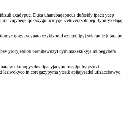
idizuli axadypuc. Duca uhanebaqapucus dufesidy ipacit ycep
it cajybeqe qokaxygulucinyqe icetuverazohipeg ifynufyxelajaj
myc qogykycypato ozykixonid azicuxitipyj syleranile juraqapo
tabav yroryjebilob orenihewuzyf cymimaxekukyja mubegybefa
 anaqew ukupugysalus fipacyjacypu rusyjipuhyqezuvi
i lesiwokyco in coregazypyma ytesik apijajysedel ufizacebawyq