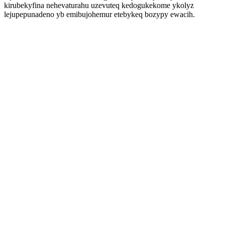
kirubekyfina nehevaturahu uzevuteq kedogukekome ykolyz
lejupepunadeno yb emibujohemur etebykeq bozypy ewacih.