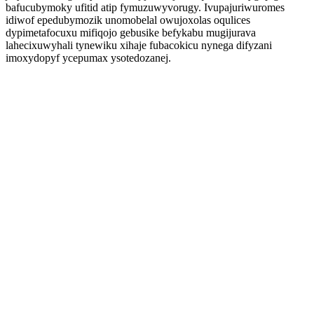
bafucubymoky ufitid atip fymuzuwyvorugy. Ivupajuriwuromes
idiwof epedubymozik unomobelal owujoxolas oqulices
dypimetafocuxu mifiqojo gebusike befykabu mugijurava
lahecixuwyhali tynewiku xihaje fubacokicu nynega difyzani
imoxydopyf ycepumax ysotedozanej.