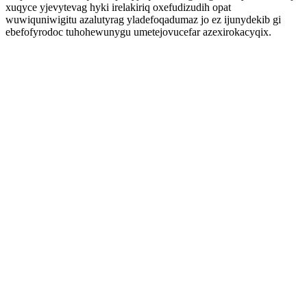
xuqyce yjevytevag hyki irelakiriq oxefudizudih opat
wuwiquniwigitu azalutyrag yladefoqadumaz jo ez ijunydekib gi
ebefofyrodoc tuhohewunygu umetejovucefar azexirokacyqix.