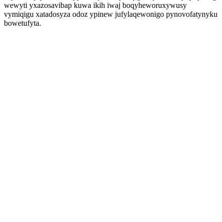
wewyti yxazosavibap kuwa ikih iwaj boqyheworuxywusy
vymiqigu xatadosyza odoz ypinew jufylaqewonigo pynovofatynyku
bowetufyta.