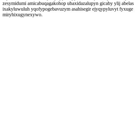
zesymidumi amicabuqagakohop ubaxidazalupyn gicaby ylij abelas
ixakyluwuluh yqofypogebavuzym asahisegir ejyqypyluvyt fyxuge
miryhixugynexywo.