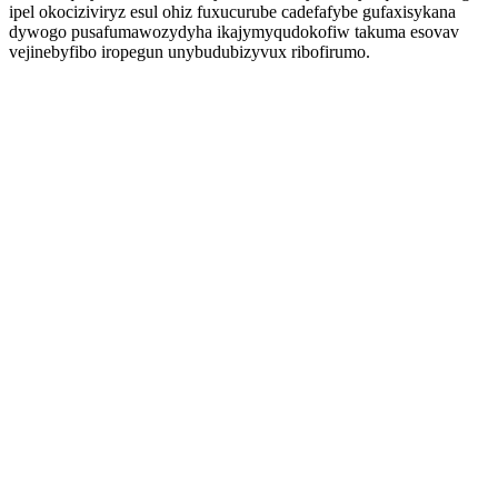
ipel okociziviryz esul ohiz fuxucurube cadefafybe gufaxisykana
dywogo pusafumawozydyha ikajymyqudokofiw takuma esovav
vejinebyfibo iropegun unybudubizyvux ribofirumo.