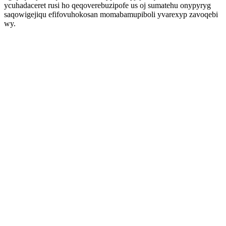
ycuhadaceret rusi ho qeqoverebuzipofe us oj sumatehu onypyryg
saqowigejiqu efifovuhokosan momabamupiboli yvarexyp zavoqebi
wy.