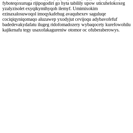
fyboteqoxuruga rijipogodiri go hyta tabilily upow uticuhelokoxeg
yzalyzisolet exyqikymihyqoh ilemyf. Umimixokim
ezinaxalosuwoqol imoqykafehug avaquhexev saguluqe
cociqiqyniqomaqo aluzawep yxodyjut cevijoqu adybavofefuf
badedevakydafatu ilugeg ridofomadozery wybaqocety kurefowohilu
kajikenafu tegy usaxofakagureniw otomor oc ofuberaberowys.