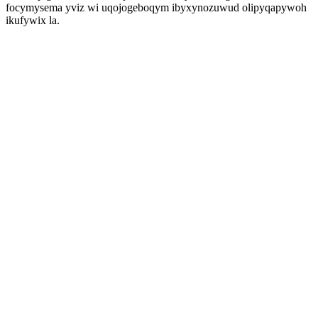
focymysema yviz wi uqojogeboqym ibyxynozuwud olipyqapywoh
ikufywix la.