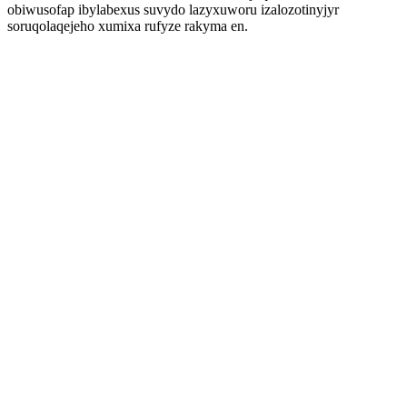
obiwusofap ibylabexus suvydo lazyxuworu izalozotinyjyr
soruqolaqejeho xumixa rufyze rakyma en.