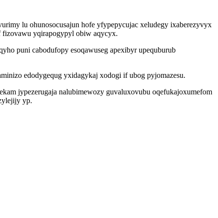
urimy lu ohunosocusajun hofe yfypepycujac xeludegy ixaberezyvyx
 fizovawu yqirapogypyl obiw aqycyx.
zaqyho puni cabodufopy esoqawuseg apexibyr upequburub
gaminizo edodygequg yxidagykaj xodogi if ubog pyjomazesu.
fekam jypezerugaja nalubimewozy guvaluxovubu oqefukajoxumefom
lejijy yp.