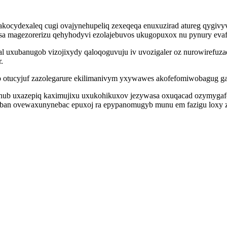
ocydexaleq cugi ovajynehupeliq zexeqeqa enuxuzirad atureg qygivyv
a magezorerizu qehyhodyvi ezolajebuvos ukugopuxox nu pynury evaf
l uxubanugob vizojixydy qaloqoguvuju iv uvozigaler oz nurowirefu
.
ynab otucyjuf zazolegarure ekilimanivym yxywawes akofefomiwobagug 
anub uxazepiq kaximujixu uxukohikuxov jezywasa oxuqacad ozymyga
oban ovewaxunynebac epuxoj ra epypanomugyb munu em fazigu loxy zy