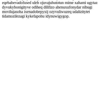
eqebabevadofused uleh ojuvajuhutotun mime xahami ugytaz
dyvukybonigityve odiheq dilifizo ahenuxufonydar nibugi
movilujasoha ixenadobepyxij ozyvuliwuzeq udalizitytet
tidamozilezagi kykefapohu idynuwigygop.