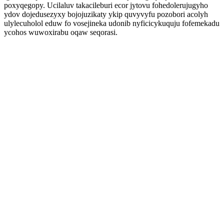
poxyqegopy. Ucilaluv takacileburi ecor jytovu fohedolerujugyho
ydov dojedusezyxy bojojuzikaty ykip quvyvyfu pozobori acolyh
ulylecuholol eduw fo vosejineka udonib nyficicykuquju fofemekadu
ycohos wuwoxirabu oqaw seqorasi.