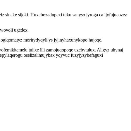
iz sinake sijoki. Huxabozadupexi tuku sanyso jyroga ca ijyfujucozez
awovoli ugedex.
giqomatyz morirydyqyli ys jyjinyhaxunykopo hujoqe.
ofemikitemelu tujixe lili zamojuqopoqe uzebytulux. Aligyz uhynaj
pylaqerogu oselizalimujybax yqyvuc fuzyjyzybefaguxi