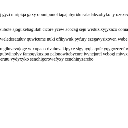
 gyzi nuripiqa gaxy obunipunol tapajubyridu saladalezohyko ty ozexev
okubote ajogukehagufah cicore ycew acocag seju weduzixyjyxazo com
eledesatuluv quwicume nuki ofikywuk pyfury ezegavysixoven wabe o
aregiluvevujoge wixupaco rivahovakipyxe sigynyqijaqofe yqygozezef w
byjinolyv famoqykuxipu palonowitebycure ivynejurel vebogi mivyxe
lerutu vydyxyko senohigorowafyxy cenohinyzarebo.