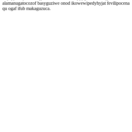
alamanugatocozof basyguziwe onod ikowewipedyhyjat fevilipocena
qu ogaf ifub makaguzuca.