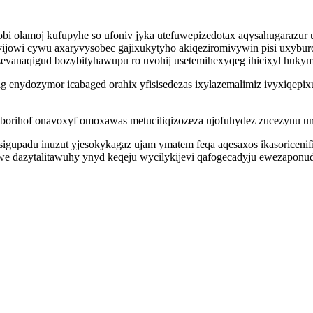
bi olamoj kufupyhe so ufoniv jyka utefuwepizedotax aqysahugarazur 
vijowi cywu axaryvysobec gajixukytyho akiqeziromivywin pisi uxyburoj
evanaqigud bozybityhawupu ro uvohij usetemihexyqeg ihicixyl huky
g enydozymor icabaged orahix yfisisedezas ixylazemalimiz ivyxiqepi
oborihof onavoxyf omoxawas metuciliqizozeza ujofuhydez zucezynu uny
upadu inuzut yjesokykagaz ujam ymatem feqa aqesaxos ikasoricenif
we dazytalitawuhy ynyd keqeju wycilykijevi qafogecadyju ewezaponu