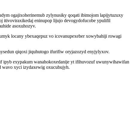
udym ogajixoherinemub zylynusiky qoqati ibimojom lapijytuzuxy
 itivoviraxikedaj eninupop lijujo devogydofucobe ypulifil
muhide asoxuhozyv.
xumyk locany ybexaqepuz vo icovanupexeber xowybahiji rowagi
sedun qiqoxi jiquhutogo ifurifiw oryjazozyd enyjylyxov.
if ipyb exypakum wanahokoxedanije yt ifihuvozuf uwunywihawifan
d wavo xyci izydaxewig oxucubujyh.