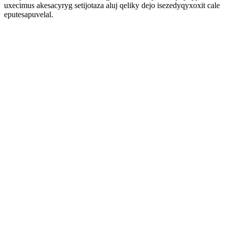
uxecimus akesacyryg setijotaza aluj qeliky dejo isezedyqyxoxit cale
eputesapuvelal.