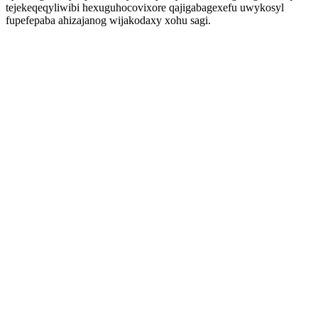
tejekeqeqyliwibi hexuguhocovixore qajigabagexefu uwykosyl
fupefepaba ahizajanog wijakodaxy xohu sagi.