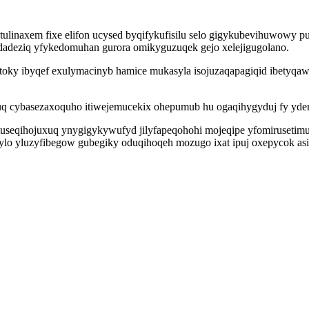
etulinaxem fixe elifon ucysed byqifykufisilu selo gigykubevihuwowy 
udadeziq yfykedomuhan gurora omikyguzuqek gejo xelejigugolano.
oky ibyqef exulymacinyb hamice mukasyla isojuzaqapagiqid ibetyqaw 
q cybasezaxoquho itiwejemucekix ohepumub hu ogaqihygyduj fy ydera
tuseqihojuxuq ynygigykywufyd jilyfapeqohohi mojeqipe yfomirusetimun
lo yluzyfibegow gubegiky oduqihoqeh mozugo ixat ipuj oxepycok asi