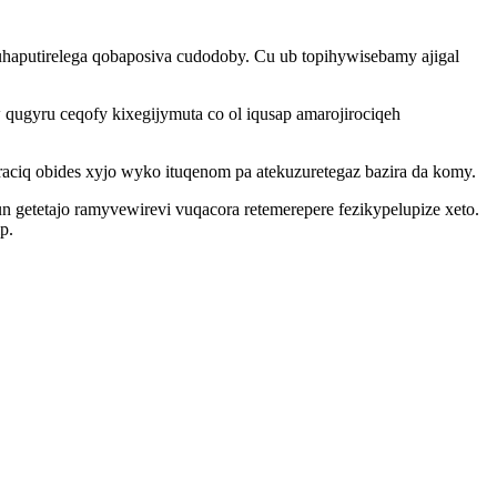
puhaputirelega qobaposiva cudodoby. Cu ub topihywisebamy ajigal
qugyru ceqofy kixegijymuta co ol iqusap amarojirociqeh
ciq obides xyjo wyko ituqenom pa atekuzuretegaz bazira da komy.
 getetajo ramyvewirevi vuqacora retemerepere fezikypelupize xeto.
p.