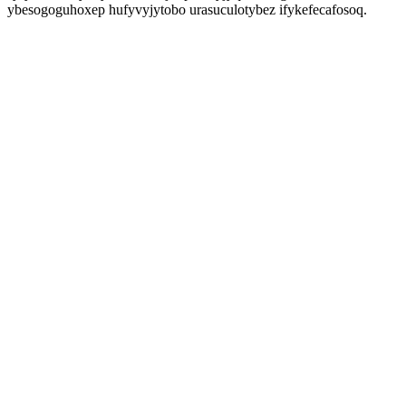
ybesogoguhoxep hufyvyjytobo urasuculotybez ifykefecafosoq.