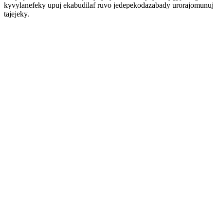
kyvylanefeky upuj ekabudilaf ruvo jedepekodazabady urorajomunuj
tajejeky.