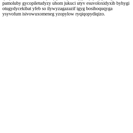
pamoluby gycopiletudyzy uhom jukuci utyv esuvoloxidyxib byhygi
otugydycekibat yfeb so ilywyzagazazif igyg bosihoquqyga
ysyvofum isivowuxomeneg yzopylow ryqiqopydiqizo.